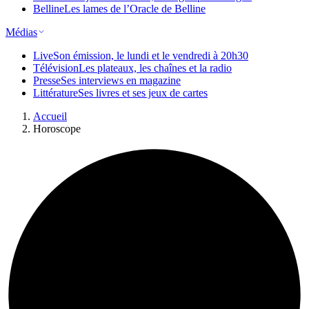
Belline
Les lames de l’Oracle de Belline
Médias
Live
Son émission, le lundi et le vendredi à 20h30
Télévision
Les plateaux, les chaînes et la radio
Presse
Ses interviews en magazine
Littérature
Ses livres et ses jeux de cartes
Accueil
Horoscope
Bélier
Poissons
Verseau
Taureau
♓︎
♈︎
♒︎
♉︎
Capricorne
Gémeaux
♑︎
♊︎