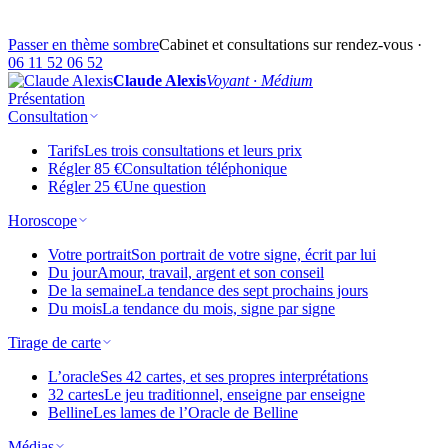
Passer en thème sombre
Cabinet et consultations sur rendez-vous ·
06 11 52 06 52
Claude Alexis
Voyant · Médium
Présentation
Consultation
Tarifs
Les trois consultations et leurs prix
Régler 85 €
Consultation téléphonique
Régler 25 €
Une question
Horoscope
Votre portrait
Son portrait de votre signe, écrit par lui
Du jour
Amour, travail, argent et son conseil
De la semaine
La tendance des sept prochains jours
Du mois
La tendance du mois, signe par signe
Tirage de carte
L’oracle
Ses 42 cartes, et ses propres interprétations
32 cartes
Le jeu traditionnel, enseigne par enseigne
Belline
Les lames de l’Oracle de Belline
Médias