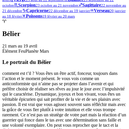
♏︎
Scorpion
♐︎
Sagittaire
octobre
23 octobre au 21 novembre
22 novembre au
♑︎
Capricorne
♒︎
Verseau
21 décembre
22 décembre au 19 janvier
20 janvier
♓︎
Poissons
au 18 février
19 février au 20 mars
♈︎
Bélier
21 mars au 19 avril
Élément Feu
Planète Mars
Le portrait du Bélier
comment est t’il ? Vous êtes un être actif, fonceur, toujours dans
l’action et le moment présent. Je vous vois comme un
anticonformiste qui n’aime pas se projeter dans l’avenir et qui
préfère choisir de réaliser ses rêves au jour le jour avec l’impulsivité
qui le caractérise. Dynamique, joyeux et bon vivant, vous êtes un
véritable épicurien qui sait profiter de la vie et de ses plaisirs avec
passion. Il est vrai que vous agissez souvent sans réfléchir mais avec
la grâce de vous fier plutôt à votre intuition et elle vous trompe
rarement. Ce n’est pas un stratège de votre part mais la réaction d’un
guerrier qui fonce dans le tas avec une détermination sans faille et
une volonté exemplaire. On peut vous reprocher que le tact et la