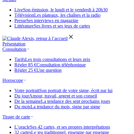
Live
Son émission, le lundi et le vendredi à 20h30
Télévision
Les plateaux, les chaînes et la radio
Presse
Ses interviews en magazine
Littérature
Ses livres et ses jeux de cartes
Présentation
Consultation
Tarifs
Les trois consultations et leurs prix
Régler 85 €
Consultation téléphonique
Régler 25 €
Une question
Horoscope
Votre portrait
Son portrait de votre signe, écrit par lui
Du jour
Amour, travail, argent et son conseil
De la semaine
La tendance des sept prochains jours
Du mois
La tendance du mois, signe par signe
Tirage de carte
L’oracle
Ses 42 cartes, et ses propres interprétations
32 cartes
Le jeu traditionnel, enseigne par enseigne