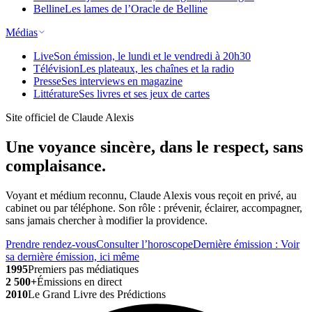
Belline
Les lames de l’Oracle de Belline
Médias
Live
Son émission, le lundi et le vendredi à 20h30
Télévision
Les plateaux, les chaînes et la radio
Presse
Ses interviews en magazine
Littérature
Ses livres et ses jeux de cartes
Site officiel de Claude Alexis
Une voyance sincère, dans le respect, sans
complaisance.
Voyant et médium reconnu, Claude Alexis vous reçoit en privé, au
cabinet ou par téléphone. Son rôle : prévenir, éclairer, accompagner,
sans jamais chercher à modifier la providence.
Prendre rendez-vous
Consulter l’horoscope
Dernière émission
: Voir
sa dernière émission, ici même
1995
Premiers pas médiatiques
2 500+
Émissions en direct
2010
Le Grand Livre des Prédictions