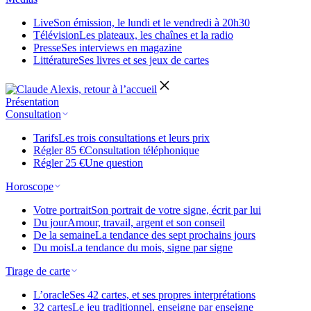
Live
Son émission, le lundi et le vendredi à 20h30
Télévision
Les plateaux, les chaînes et la radio
Presse
Ses interviews en magazine
Littérature
Ses livres et ses jeux de cartes
Présentation
Consultation
Tarifs
Les trois consultations et leurs prix
Régler 85 €
Consultation téléphonique
Régler 25 €
Une question
Horoscope
Votre portrait
Son portrait de votre signe, écrit par lui
Du jour
Amour, travail, argent et son conseil
De la semaine
La tendance des sept prochains jours
Du mois
La tendance du mois, signe par signe
Tirage de carte
L’oracle
Ses 42 cartes, et ses propres interprétations
32 cartes
Le jeu traditionnel, enseigne par enseigne