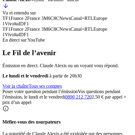
Vu et entendu sur
TF1
France 2
France 3
M6
C8
CNews
Canal+
RTL
Europe
1
Vivolta
IDF1
TF1
France 2
France 3
M6
C8
CNews
Canal+
RTL
Europe
1
Vivolta
IDF1
En direct sur YouTube
Le Fil de l’avenir
Émission en direct. Claude Alexis ou un voyant vous répond.
Le lundi et le vendredi
à partir de 20h30
Voir la chaîne
Tous ses comptes
Poser votre question pendant l’émission
Vos questions pendant
l’émission, le lundi et le vendredi
0890 212 720
2,50 € par appel +
prix d’un appel
Méfiez-vous des usurpateurs
La notoriété de Claude Alexis a été exploitée par des personnes