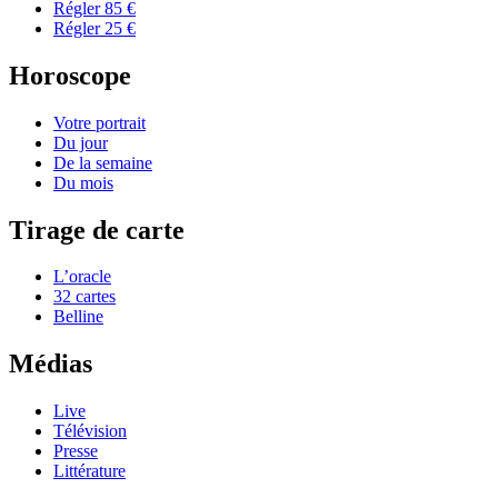
Régler 85 €
Régler 25 €
Horoscope
Votre portrait
Du jour
De la semaine
Du mois
Tirage de carte
L’oracle
32 cartes
Belline
Médias
Live
Télévision
Presse
Littérature