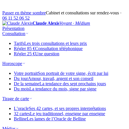
Passer en thème sombre
Cabinet et consultations sur rendez-vous ·
06 11 52 06 52
Claude Alexis
Voyant · Médium
Présentation
Consultation
Tarifs
Les trois consultations et leurs prix
Régler 85 €
Consultation téléphonique
Régler 25 €
Une question
Horoscope
Votre portrait
Son portrait de votre signe, écrit par lui
Du jour
Amour, travail, argent et son conseil
De la semaine
La tendance des sept prochains jours
Du mois
La tendance du mois, signe par signe
Tirage de carte
L’oracle
Ses 42 cartes, et ses propres interprétations
32 cartes
Le jeu traditionnel, enseigne par enseigne
Belline
Les lames de l’Oracle de Belline
Médias